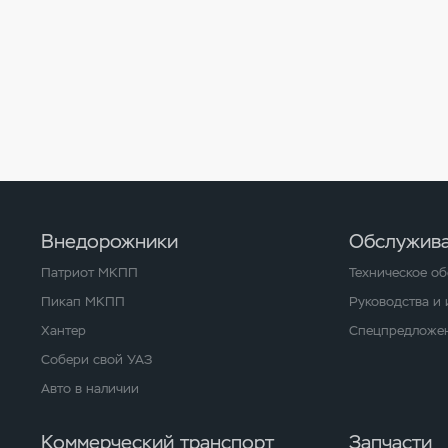
Внедорожники
Обслужива
Патриот МКПП
Техническое о
Пикап МКПП
Руководства и
Хантер
Спецпредложен
Собери свой УАЗ
Авто в наличии
Коммерческий транспорт
Запчасти