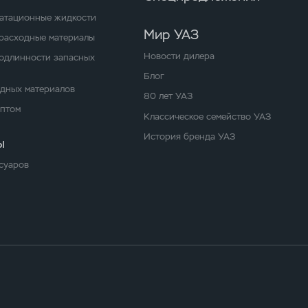
уатационные жидкости
Мир УАЗ
расходные материалы
Новости дилера
одлинности запасных
Блог
одных материалов
80 лет УАЗ
оптом
Классическое семейство УАЗ
История бренда УАЗ
ы
суаров